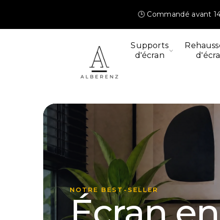
et
passer
🕒 Commandé avant 14 
au
contenu
Supports
Rehauss
d'écran
d'écr
ULTRAWIDE & INCURVÉ
Le bras l
solide
que nou