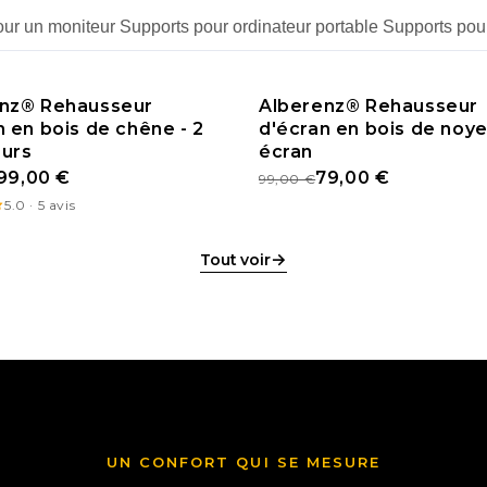
our un moniteur
Supports pour ordinateur portable
Supports pour
nz® Rehausseur
Alberenz® Rehausseur
n en bois de chêne - 2
MO
d'écran en bois de noyer
PROMO
urs
écran
99,00 €
79,00 €
99,00 €
5.0 · 5 avis
→
Tout voir
UN CONFORT QUI SE MESURE