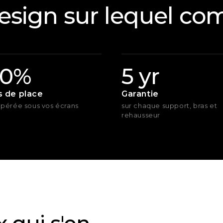
esign sur lequel com
0%
5 yr
s de place
Garantie
pérée sous vos écrans
sur chaque support, bras et
rehausseur