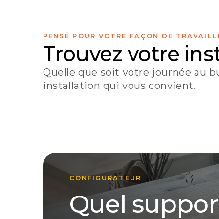
PENSÉ POUR VOTRE FAÇON DE TRAVAILL
Trouvez votre inst
Quelle que soit votre journée au bu
TÉLÉTRAVAIL
CRÉA
installation qui vous convient.
Mieux assis, plus
Une
→
beau bureau.
cha
CONFIGURATEUR
Quel suppor