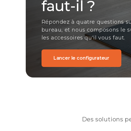
faut-il ?
Répondez à quatre questions sur
bureau, et nous composons le su
les accessoires qu'il vous faut.
Lancer le configurateur
Des solutions pe