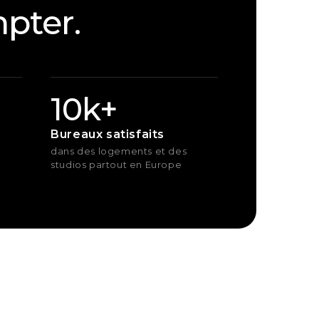
pter.
10k+
Bureaux satisfaits
dans des logements et des
studios partout en Europe