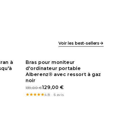
→
Voir les best-sellers
ran à
Bras pour moniteur
squ'à
d'ordinateur portable
PROMO
Alberenz® avec ressort à gaz
noir
129,00 €
139,00 €
4.8 · 6 avis