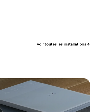
ÉQUIPES & BUREAUX
Chaque poste
→
Voir toutes les installations
→
→
identique.