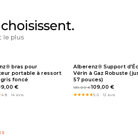
 choisissent.
 le plus
nz® bras pour
Alberenz® Support d'Éc
teur portable à ressort
MO
Vérin à Gaz Robuste (ju
PROMO
 gris foncé
57 pouces)
89,00 €
109,00 €
139,00 €
4.8 · 14 avis
5.0 · 12 avis
ES