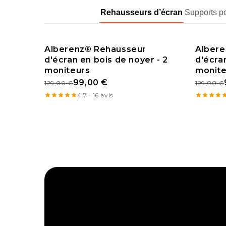
Rehausseurs d’écran
Supports p
Alberenz® Rehausseur
Albere
d'écran en bois de noyer - 2
PROMO
d'écra
PRO
moniteurs
monite
99,00 €
129,00 €
129,00 €
4.7 · 16 avis