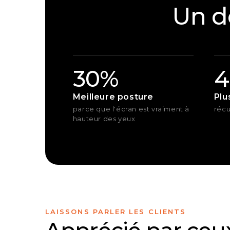
Un d
30%
4
Meilleure posture
Plu
parce que l'écran est vraiment à
récu
hauteur des yeux
LAISSONS PARLER LES CLIENTS