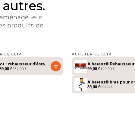
 autres.
 aménagé leur
es produits de
R CE CLIP
ACHETER CE CLIP
up_dad
@setup_dad
uste (jusqu'à 57 pouces)
ot : rehausseur d'écran en noyer + chargeur MagSafe + support p
Alberenz® Rehausseur d
89,00 €
99,00 €
252,00 €
129,00 €
yer - 2 moniteurs
Alberenz® bras pour ord
89,00 €
99,00 €