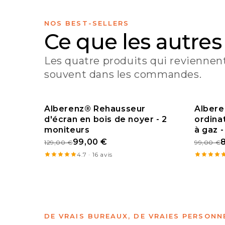
NOS BEST-SELLERS
Ce que les autres
Les quatre produits qui reviennent
souvent dans les commandes.
Alberenz® Rehausseur
Albere
d'écran en bois de noyer - 2
BESTSELLER
ordina
PRO
moniteurs
à gaz -
99,00 €
129,00 €
99,00 €
4.7 · 16 avis
DE VRAIS BUREAUX, DE VRAIES PERSONN