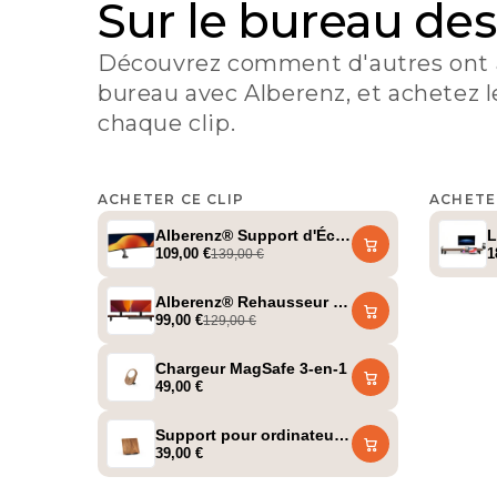
Sur le bureau des
Découvrez comment d'autres ont
bureau avec Alberenz, et achetez l
chaque clip.
ACHETER CE CLIP
ACHETE
@setup_dad
@set
Alberenz® Support d'Écran à Vérin à Gaz Rob
L
109,00 €
1
139,00 €
Alberenz® Rehausseur d'écran en bois de no
99,00 €
129,00 €
Chargeur MagSafe 3-en-1
49,00 €
Support pour ordinateur portable/tablette
39,00 €