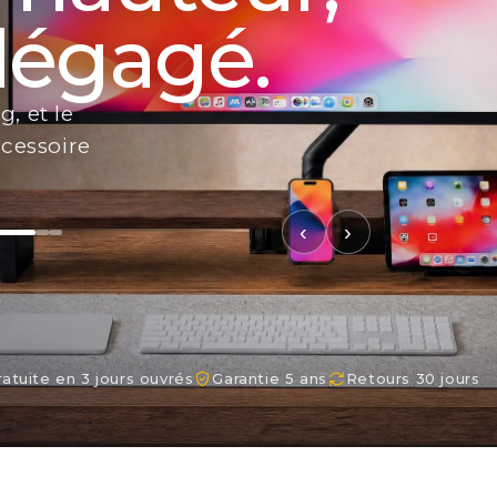
ns.
t ultrawide
ec pince ou
‹
›
ratuite en 3 jours ouvrés
Garantie 5 ans
Retours 30 jours