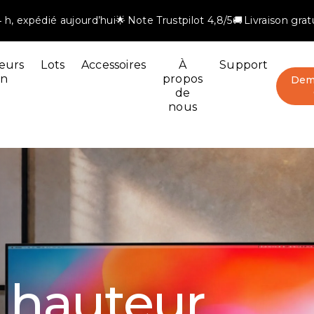
h, expédié aujourd’hui
🌟 Note Trustpilot 4,8/5
🚚 Livraison gra
eurs
Lots
Accessoires
À
Support
an
propos
Dem
de
nous
e plus
s