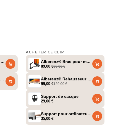
ACHETER CE CLIP
@a_ilterish
our ordinateur portable + support pour tablette + support pour c
'écran en bois de noyer - 2 moniteurs
Alberenz® Bras pour moniteur d'ordinateur p
89,00 €
99,00 €
inateur portable à ressort à gaz - gris foncé
Alberenz® Rehausseur d'écran en bois de ch
99,00 €
129,00 €
Support de casque
29,00 €
Support pour ordinateur portable
35,00 €