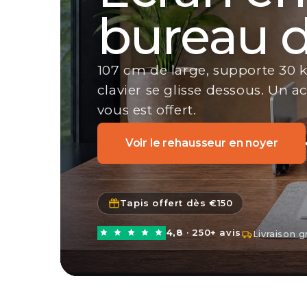
fabriquo
Supporte les écrans incurvés e
jusqu'à 57 pouces et 27 kg, av
passe-câble.
Voir le Heavy Duty
Tapis offert dès €150
4,8
· 250+ avis
Livraison g