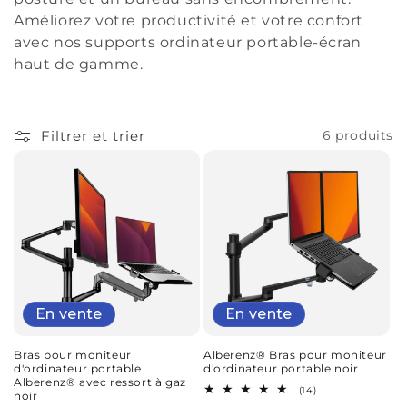
i
Améliorez votre productivité et votre confort
o
avec nos supports ordinateur portable-écran
haut de gamme.
n
:
Filtrer et trier
6 produits
En vente
En vente
Bras pour moniteur
Alberenz® Bras pour moniteur
d'ordinateur portable
d'ordinateur portable noir
Alberenz® avec ressort à gaz
14
(14)
noir
total