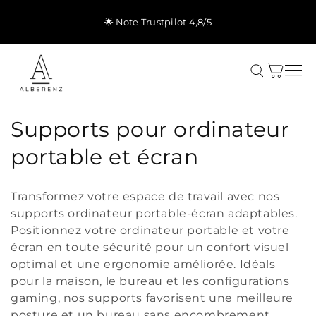
et
passer
🌟 Note Trustpilot 4,8/5
au
contenu
Panier
C
Supports pour ordinateur
o
portable et écran
l
Transformez votre espace de travail avec nos
l
supports ordinateur portable-écran adaptables.
Positionnez votre ordinateur portable et votre
e
écran en toute sécurité pour un confort visuel
c
optimal et une ergonomie améliorée. Idéals
pour la maison, le bureau et les configurations
t
gaming, nos supports favorisent une meilleure
posture et un bureau sans encombrement.