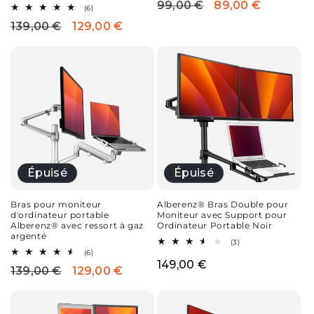
99,00 €
89,00 €
Prix
Prix
des
6
(6)
critiques
total
habituel
promotionnel
139,00 €
129,00 €
Prix
Prix
des
critiques
habituel
promotionnel
Épuisé
Épuisé
Bras pour moniteur
Alberenz® Bras Double pour
d'ordinateur portable
Moniteur avec Support pour
Alberenz® avec ressort à gaz
Ordinateur Portable Noir
argenté
3
(3)
total
6
(6)
des
total
Prix
149,00 €
139,00 €
129,00 €
Prix
Prix
critiques
des
critiques
habituel
promotionnel
habituel