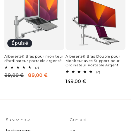
Épuisé
Alberenz® Bras pour moniteur
Alberenz® Bras Double pour
d'ordinateur portable argenté
Moniteur avec Support pour
Ordinateur Portable Argent
7
(7)
total
2
(2)
99,00 €
89,00 €
Prix
Prix
des
total
critiques
des
Prix
149,00 €
habituel
promotionnel
critiques
habituel
Suivez-nous
Contact
Instagram