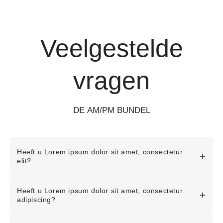
Veelgestelde
vragen
DE AM/PM BUNDEL
Heeft u Lorem ipsum dolor sit amet, consectetur
elit?
Lorem ipsum dolor sit amet, consectetur adipiscing elit,
Heeft u Lorem ipsum dolor sit amet, consectetur
maar met tijdelijke arbeid en pijn. Om te zorgen voor
adipiscing?
minimale inspanning, is het noodzakelijk om te oefenen met
werk zonder enige inspanning, behalve voor het verkrijgen
Lorem ipsum dolor sit amet, consectetur adipiscing
van een aangename uitkomst.