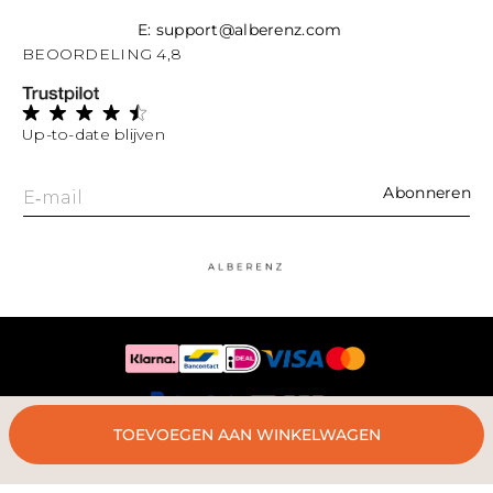
E: support@alberenz.com
BEOORDELING 4,8
Up-to-date blijven
Abonneren
E‑mail
TOEVOEGEN AAN WINKELWAGEN
© 2024 Alberenz®. KVK 77972619