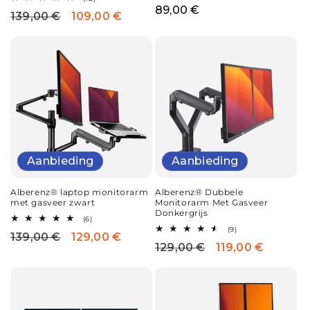
aantal
totaal
Normale
89,00 €
139,00 €
109,00 €
Normale
Aanbiedingsprijs
recensies
aantal
recensies
prijs
prijs
Aanbieding
Aanbieding
Alberenz® laptop monitorarm
Alberenz® Dubbele
met gasveer zwart
Monitorarm Met Gasveer
Donkergrijs
6
(6)
totaal
9
(9)
139,00 €
129,00 €
Normale
Aanbiedingsprijs
aantal
totaal
129,00 €
119,00 €
Normale
Aanbiedingsprijs
recensies
aantal
prijs
recensies
prijs