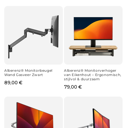
prijs
prijs
Alberenz® Monitorbeugel
Alberenz® Monitorverhoger
Wand Gasveer Zwart
van Eikenhout – Ergonomisch,
stijlvol & duurzaam
Normale
89,00 €
Normale
79,00 €
prijs
prijs