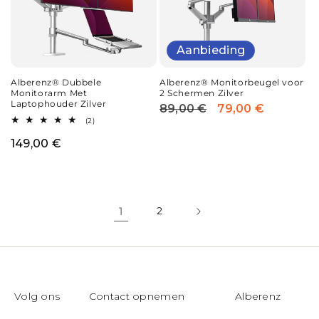
Aanbieding
Alberenz® Dubbele
Alberenz® Monitorbeugel voor
Monitorarm Met
2 Schermen Zilver
Laptophouder Zilver
89,00 €
79,00 €
Normale
Aanbiedingsprijs
2
(2)
prijs
totaal
aantal
Normale
149,00 €
recensies
prijs
1
2
Volg ons
Contact opnemen
Alberenz