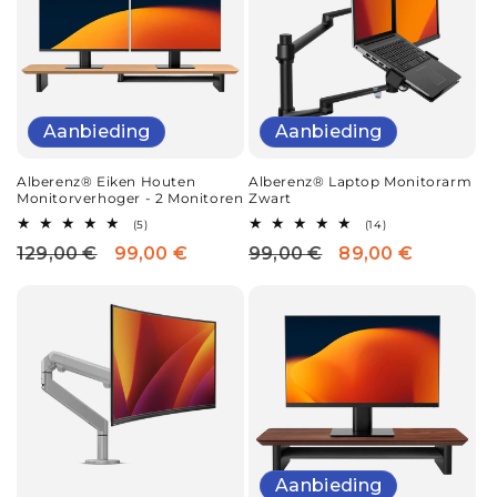
Aanbieding
Aanbieding
Alberenz® Eiken Houten
Alberenz® Laptop Monitorarm
Monitorverhoger - 2 Monitoren
Zwart
5
14
(5)
(14)
totaal
totaal
129,00 €
99,00 €
99,00 €
89,00 €
Normale
Aanbiedingsprijs
Normale
Aanbiedingsprijs
aantal
aantal
recensies
recensies
prijs
prijs
Aanbieding