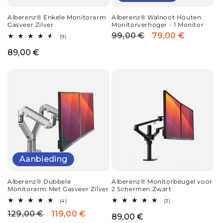
Alberenz® Enkele Monitorarm
Alberenz® Walnoot Houten
Gasveer Zilver
Monitorverhoger - 1 Monitor
99,00 €
79,00 €
Normale
Aanbiedingsprijs
9
(9)
totaal
prijs
aantal
Normale
89,00 €
recensies
prijs
Aanbieding
Alberenz® Dubbele
Alberenz® Monitorbeugel voor
Monitorarm Met Gasveer Zilver
2 Schermen Zwart
4
3
(4)
(3)
totaal
totaal
129,00 €
119,00 €
Normale
Aanbiedingsprijs
aantal
aantal
Normale
89,00 €
recensies
recensies