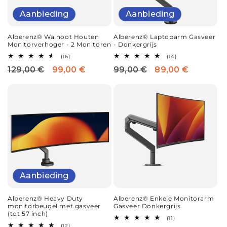
i
Aanbieding
Aanbieding
e
Alberenz® Laptoparm Gasveer
Alberenz® Walnoot Houten
:
- Donkergrijs
Monitorverhoger - 2 Monitoren
14
16
(14)
(16)
totaal
totaal
99,00 €
89,00 €
129,00 €
99,00 €
Normale
Aanbiedingsprijs
Normale
Aanbiedingsprijs
aantal
aantal
recensies
recensies
prijs
prijs
Aanbieding
Alberenz® Heavy Duty
Alberenz® Enkele Monitorarm
monitorbeugel met gasveer
Gasveer Donkergrijs
(tot 57 inch)
11
(11)
totaal
12
(12)