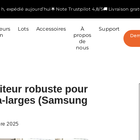
h, expédié aujourd’hui
🌟 Note Trustpilot 4,8/5
🚚 Livraison gra
eurs
Lots
Accessoires
À
Support
an
propos
Dem
de
nous
iteur robuste pour
ra-larges (Samsung
re 2025