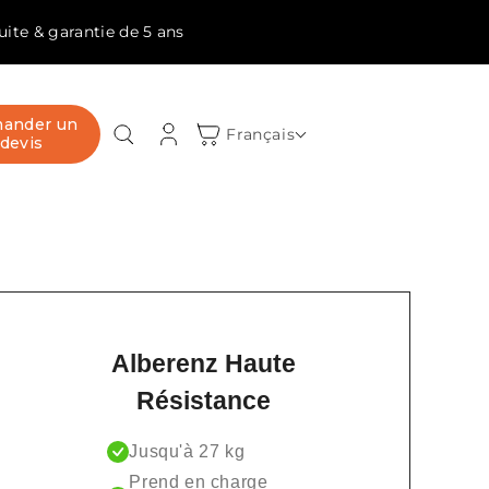
tuite & garantie de 5 ans
ander un
Connexion
Panier
Français
devis
Alberenz Haute
Résistance
Jusqu'à 27 kg
Prend en charge