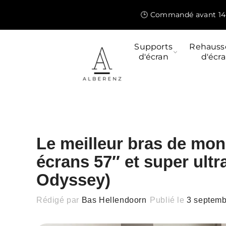
et
passer
🕒 Commandé avant 14 
au
contenu
Supports
Rehauss
d'écran
d'écr
Le meilleur bras de mon
écrans 57″ et super ult
Odyssey)
Rédigé par
Bas Hellendoorn
Publié le
3 septemb