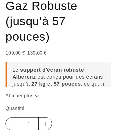
Gaz Robuste
(jusqu'à 57
pouces)
109,00 €
139,00 €
Le
support d'écran robuste
Alberenz
est conçu pour des écrans
jusqu'à
27 kg
et
57 pouces
, ce qu
…
i
en fait le bras d'écran le
plus solide
Afficher plus
disponible. Conçu pour les
professionnels et les utilisateurs
Quantité
exigeants
, il offre une solution
robuste et fiable
pour les écrans
lourds.