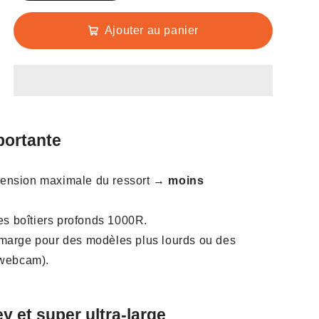
Ajouter au panier
Pourquoi choisir le support
d'écran robuste Alberenz
✔
Construction extrêmement robuste
Fabriqué en acier et plastique de haute
qualité pour une stabilité maximale, même
portante
avec les écrans les plus lourds.
 tension maximale du ressort →
moins
✔
Technologie avancée de ressort à gaz
Ajustez la hauteur et la position de votre
 boîtiers profonds 1000R.
moniteur sans effort grâce à un mouvement
 marge pour des modèles plus lourds ou des
fluide et précis.
 webcam).
✔
Large compatibilité
Convient aux écrans de 24 à 57 pouces.
y et super ultra-large
Voir le tableau des spécifications pour les