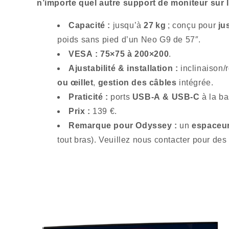
n’importe quel autre support de moniteur sur 
Capacité :
jusqu’à
27 kg
; conçu pour
ju
poids sans pied d’un Neo G9 de 57″.
VESA :
75×75 à 200×200
.
Ajustabilité & installation :
inclinaison/r
ou œillet
,
gestion des câbles
intégrée.
Praticité :
ports
USB‑A & USB‑C
à la ba
Prix :
139 €.
Remarque pour Odyssey :
un
espaceu
tout bras). Veuillez nous contacter pour de