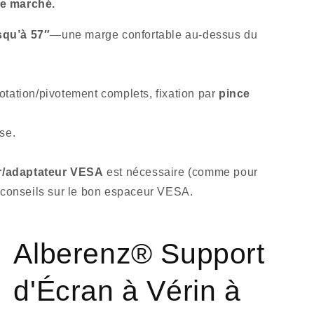
le marché.
squ’à 57″
—une marge confortable au-dessus du
otation/pivotement complets, fixation par
pince
se.
r/adaptateur VESA
est nécessaire (comme pour
s conseils sur le bon espaceur VESA.
Alberenz® Support
d'Écran à Vérin à