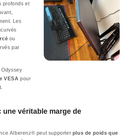
s profonds et
avant,
ment. Les
ncurvés
orcé
ou
urvés par
 Odyssey
se VESA
pour
t.
c une véritable marge de
tance Alberenz® peut supporter
plus de poids que