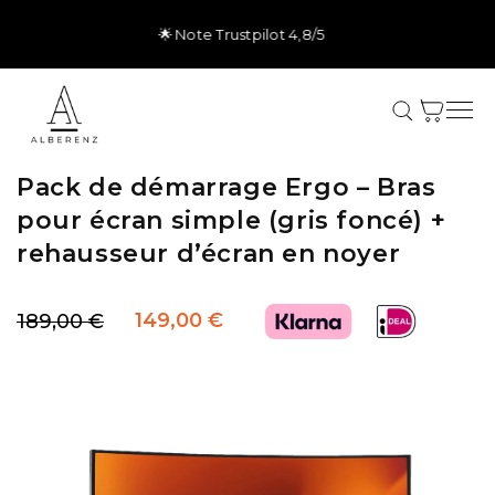
et
passer
🚚 Livraison gratuite & garantie de 5 ans
au
contenu
Panier
Pack de démarrage Ergo – Bras
pour écran simple (gris foncé) +
rehausseur d’écran en noyer
149,00 €
189,00 €