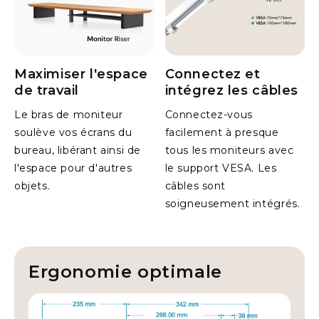
professionnelles ou les environnements de jeu
Caractéristiques techniques
Maximiser l'espace
Connectez et
Bras pour moniteur à ressort à gaz simple en
de travail
intégrez les câbles
argent
• Taille d'écran : 17 à 35 pouces
Le bras de moniteur
Connectez-vous
soulève vos écrans du
facilement à presque
• Charge maximale : 8 kg
bureau, libérant ainsi de
tous les moniteurs avec
• VESA : 75x75 et 100x100 mm
l'espace pour d'autres
le support VESA. Les
• Rotation : 360°, Inclinaison : ±90°, Pivotement : ±90°
objets.
câbles sont
• Montage : pince de bureau ou œillet
soigneusement intégrés.
• Matériau : métal revêtu par poudre
• Garantie : 5 ans
Ergonomie optimale
Rehausseur d'écran en chêne
• Dimensions : 107 × 24 × 11 cm