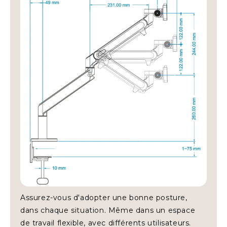
• Convient pour : 2 moniteurs jusqu'à 27 pouces ou 1 ultra-
large jusqu'à 49 pouces
• Charge maximale : 30 kg
• Matériau : chêne massif et pieds en métal
• Espace ouvert pour clavier et souris
• Idéal pour : bureau, maison, configurations de jeu
• Garantie : 5 ans
Commandez le
Alberenz® Ergo Starter Bundle
dès
aujourd'hui et profitez de la combinaison parfaite
d'ergonomie, de matériaux haut de gamme et d'un espace
de travail propre et organisé
Assurez-vous d'adopter une bonne posture,
dans chaque situation. Même dans un espace
de travail flexible, avec différents utilisateurs.